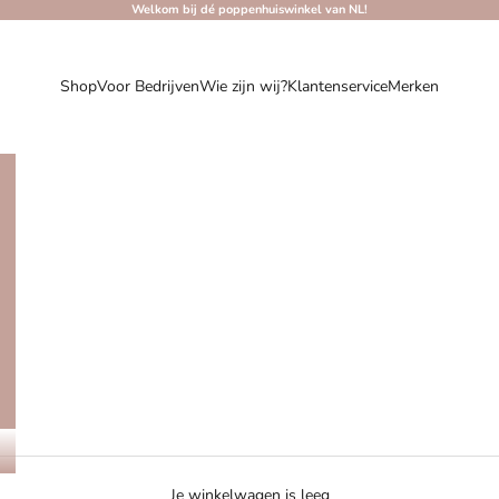
Welkom bij dé poppenhuiswinkel van NL!
Shop
Voor Bedrijven
Wie zijn wij?
Klantenservice
Merken
Ontdek de nieuwe Maileg collectie van dit jaar
Maileg FW 2026
SHOPPEN
Je winkelwagen is leeg