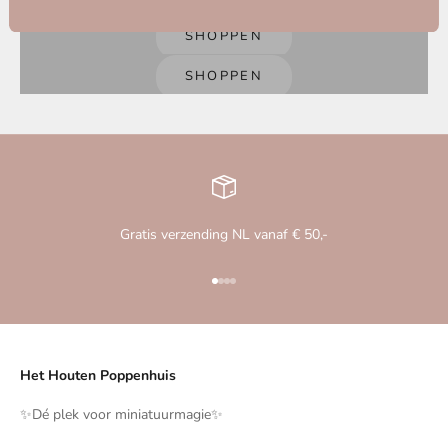
Félou Family Houses
Handgemaakte
SHOPPEN
Unieke Poppenhuizen
SHOPPEN
Gratis verzending NL vanaf € 50,-
Naar artikel 1
Naar artikel 2
Naar artikel 3
Naar artikel 4
Het Houten Poppenhuis
✨️Dé plek voor miniatuurmagie✨️