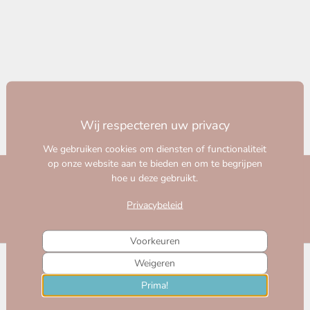
meubels die generaties doorgegeven kunnen worden. Van
intieme huisjes tot indrukwekkende huizen, elk stuk wordt met
liefde en aandacht voor detail gemaakt. Eikenhout, MDF of
volledig op maat — we bouwen wat jij droomt.
PROJECT DOLLHOUSE
FÉLOU FAMILY HOUSES
Elk poppenhuis een eigen verhaal — met de hand gemaakt, met
liefde bedacht.
Ontdek onze collecties
Eikenhouten Meubels