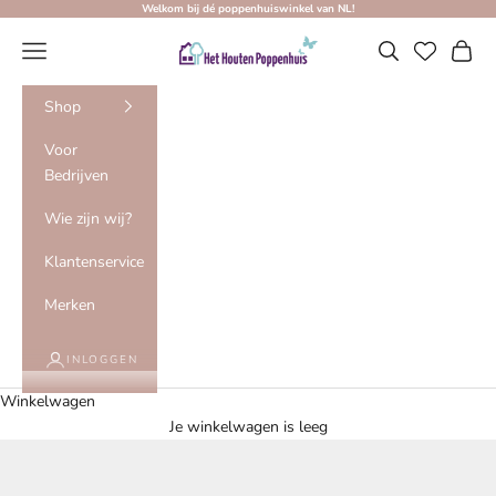
Naar inhoud
Welkom bij dé poppenhuiswinkel van NL!
Het Houten Poppenhuis
Menu
Zoeken
Winke
Shop
Voor
Bedrijven
Wie zijn wij?
Klantenservice
Merken
INLOGGEN
Winkelwagen
Je winkelwagen is leeg