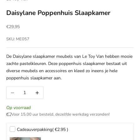
Daisylane Poppenhuis Slaapkamer
Aanbiedingsprijs
€29,95
SKU: ME057
De Daisylane slaapkamer meubels van Le Toy Van hebben mooie
zachte pastelkleuren. Deze poppenhuis slaapkamer bestaat uit
diverse meubels en accessoires en kleed zo ineens je hele
poppenhuis slaapkamer aan.
Aantal verlagen
Aantal verhogen
Op voorraad
Voor 15.00 uur besteld, dezelfde werkdag verzonden!
Cadeauverpakking
( €2.95 )