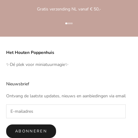
Gratis verzending NL vanaf € 50,-
Naar artikel 1
Naar artikel 2
Naar artikel 3
Naar artikel 4
Het Houten Poppenhuis
✨️Dé plek voor miniatuurmagie✨️
Nieuwsbrief
Ontvang de laatste updates, nieuws en aanbiedingen via email
ABONNEREN