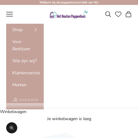
Naar inhoud
Welkom bij dé poppenhuiswinkel van NL!
Het Houten Poppenhuis
Menu
Zoeken
Winke
Shop
Voor
Bedrijven
Wie zijn wij?
Klantenservice
Merken
INLOGGEN
Winkelwagen
Je winkelwagen is leeg
In-/uitzoomen