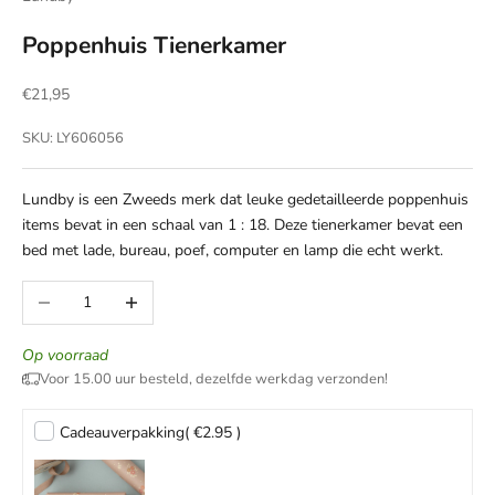
Poppenhuis Tienerkamer
Aanbiedingsprijs
€21,95
SKU: LY606056
Lundby is een Zweeds merk dat leuke gedetailleerde poppenhuis
items bevat in een schaal van 1 : 18. Deze tienerkamer bevat een
bed met lade, bureau, poef, computer en lamp die echt werkt.
Aantal verlagen
Aantal verhogen
Op voorraad
Voor 15.00 uur besteld, dezelfde werkdag verzonden!
Cadeauverpakking
( €2.95 )