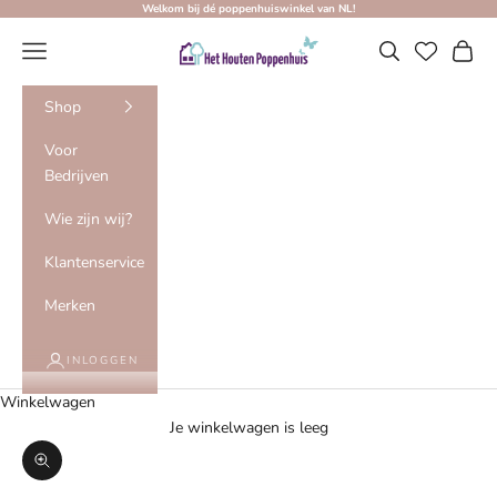
Naar inhoud
Welkom bij dé poppenhuiswinkel van NL!
Het Houten Poppenhuis
Menu
Zoeken
Winke
Shop
Voor
Bedrijven
Wie zijn wij?
Klantenservice
Merken
INLOGGEN
Winkelwagen
Je winkelwagen is leeg
In-/uitzoomen