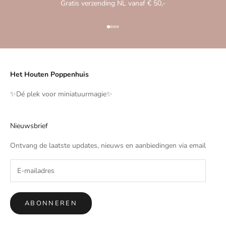
Gratis verzending NL vanaf € 50,-
Naar artikel 1
Naar artikel 2
Naar artikel 3
Naar artikel 4
Het Houten Poppenhuis
✨️Dé plek voor miniatuurmagie✨️
Nieuwsbrief
Ontvang de laatste updates, nieuws en aanbiedingen via email
ABONNEREN