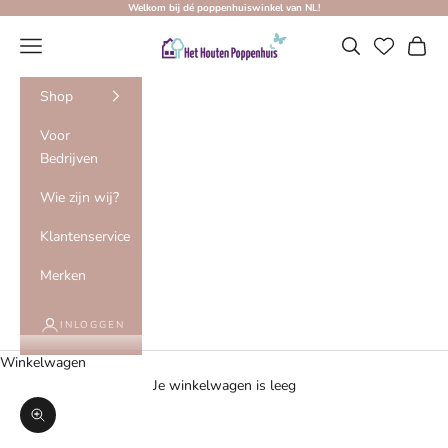
Naar inhoud
Welkom bij dé poppenhuiswinkel van NL!
Het Houten Poppenhuis
Menu
Zoeken
Winke
Shop
Voor
Bedrijven
Wie zijn wij?
Klantenservice
Merken
INLOGGEN
Winkelwagen
Je winkelwagen is leeg
In-/uitzoomen