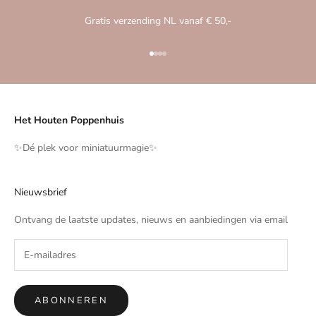
Gratis verzending NL vanaf € 50,-
Naar artikel 1
Naar artikel 2
Naar artikel 3
Naar artikel 4
Het Houten Poppenhuis
✨️Dé plek voor miniatuurmagie✨️
Nieuwsbrief
Ontvang de laatste updates, nieuws en aanbiedingen via email
ABONNEREN