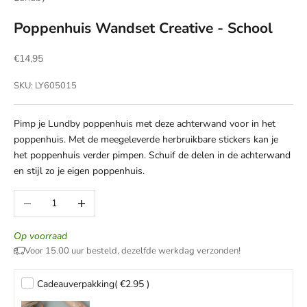
Poppenhuis Wandset Creative - School
Aanbiedingsprijs
€14,95
SKU: LY605015
Pimp je Lundby poppenhuis met deze achterwand voor in het
poppenhuis. Met de meegeleverde herbruikbare stickers kan je
het poppenhuis verder pimpen. Schuif de delen in de achterwand
en stijl zo je eigen poppenhuis.
Aantal verlagen
Aantal verhogen
Op voorraad
Voor 15.00 uur besteld, dezelfde werkdag verzonden!
Cadeauverpakking
( €2.95 )