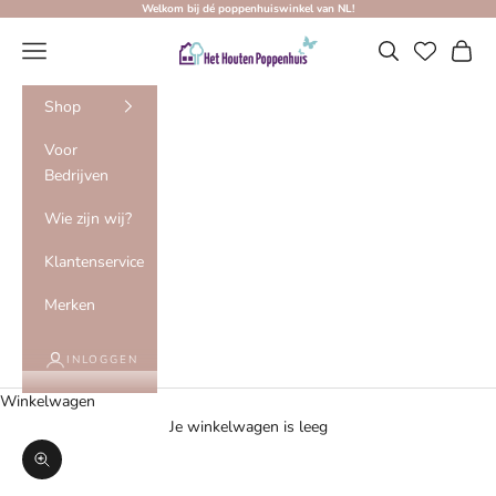
Naar inhoud
Welkom bij dé poppenhuiswinkel van NL!
Het Houten Poppenhuis
Menu
Zoeken
Winke
Shop
Voor
Bedrijven
Wie zijn wij?
Klantenservice
Merken
INLOGGEN
Winkelwagen
Je winkelwagen is leeg
In-/uitzoomen