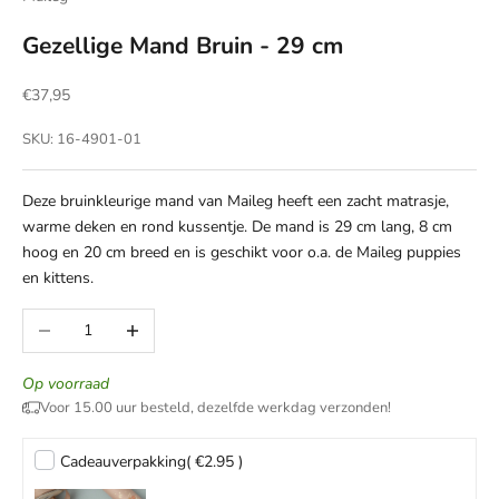
Gezellige Mand Bruin - 29 cm
Aanbiedingsprijs
€37,95
SKU: 16-4901-01
Deze bruinkleurige mand van Maileg heeft een zacht matrasje,
warme deken en rond kussentje. De mand is 29 cm lang, 8 cm
hoog en 20 cm breed en is geschikt voor o.a. de Maileg puppies
en kittens.
Aantal verlagen
Aantal verhogen
Op voorraad
Voor 15.00 uur besteld, dezelfde werkdag verzonden!
Cadeauverpakking
( €2.95 )