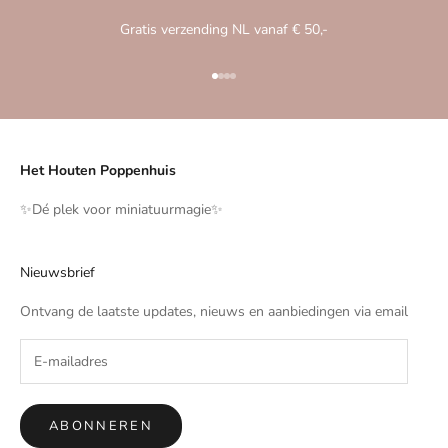
Gratis verzending NL vanaf € 50,-
Naar artikel 1
Naar artikel 2
Naar artikel 3
Naar artikel 4
Het Houten Poppenhuis
✨️Dé plek voor miniatuurmagie✨️
Nieuwsbrief
Ontvang de laatste updates, nieuws en aanbiedingen via email
ABONNEREN