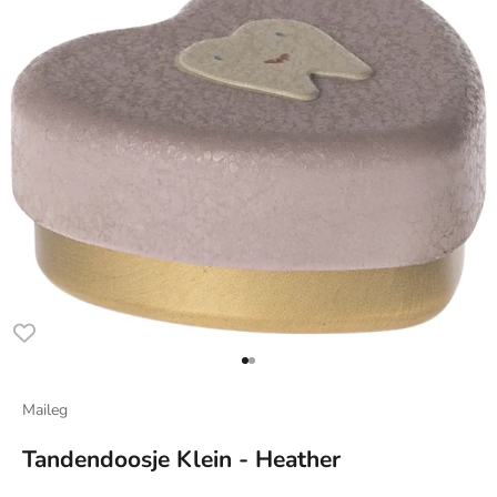
Naar artikel 1
Naar artikel 2
Maileg
Tandendoosje Klein - Heather