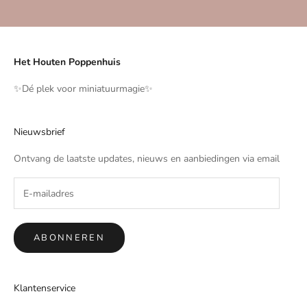
Naar artikel 1
Naar artikel 2
Naar artikel 3
Naar artikel 4
Het Houten Poppenhuis
✨️Dé plek voor miniatuurmagie✨️
Nieuwsbrief
Ontvang de laatste updates, nieuws en aanbiedingen via email
ABONNEREN
Klantenservice