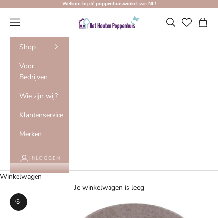
Naar inhoud
Welkom bij dé poppenhuiswinkel van NL!
Het Houten Poppenhuis
Menu
Zoeken
Winke
Shop
Voor
Bedrijven
Wie zijn wij?
Klantenservice
Merken
INLOGGEN
Winkelwagen
Je winkelwagen is leeg
In-/uitzoomen