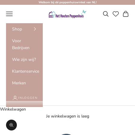
Naar inhoud
Welkom bij dé poppenhuiswinkel van NL!
Het Houten Poppenhuis
Menu
Zoeken
Winke
Shop
Voor
Bedrijven
Wie zijn wij?
Klantenservice
Merken
INLOGGEN
Winkelwagen
Je winkelwagen is leeg
In-/uitzoomen