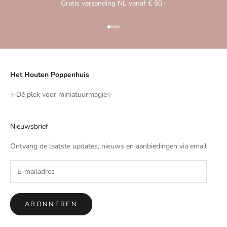
Gratis verzending NL vanaf € 50,-
Naar artikel 1
Naar artikel 2
Naar artikel 3
Naar artikel 4
Het Houten Poppenhuis
✨️Dé plek voor miniatuurmagie✨️
Nieuwsbrief
Ontvang de laatste updates, nieuws en aanbiedingen via email
ABONNEREN