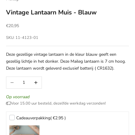
Vintage Lantaarn Muis - Blauw
Aanbiedingsprijs
€20,95
SKU: 11-4123-01
Deze gezellige vintage lantaarn in de kleur blauw geeft een
gezellig lichtje in het donker. Deze Maileg lantaarn is 7 cm hoog.
Deze lantaarn wordt geleverd exclusief batterij ( CR1632).
Aantal verlagen
Aantal verhogen
Op voorraad
Voor 15.00 uur besteld, dezelfde werkdag verzonden!
Cadeauverpakking
( €2.95 )