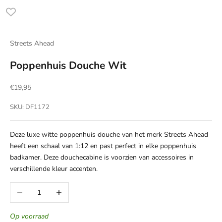
Streets Ahead
Poppenhuis Douche Wit
Aanbiedingsprijs
€19,95
SKU: DF1172
Deze luxe witte poppenhuis douche van het merk Streets Ahead
heeft een schaal van 1:12 en past perfect in elke poppenhuis
badkamer. Deze douchecabine is voorzien van accessoires in
verschillende kleur accenten.
Aantal verlagen
Aantal verhogen
Op voorraad