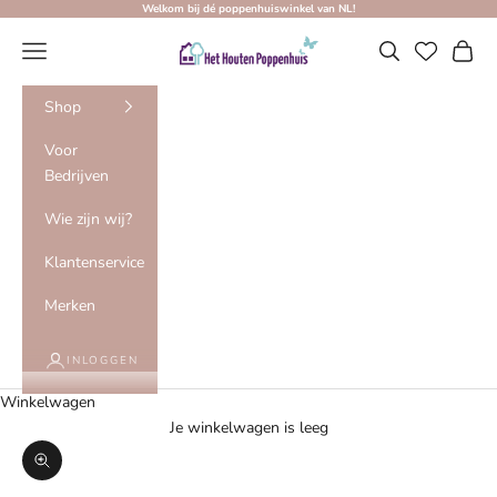
Naar inhoud
Welkom bij dé poppenhuiswinkel van NL!
Het Houten Poppenhuis
Menu
Zoeken
Winke
Shop
Voor
Bedrijven
Wie zijn wij?
Klantenservice
Merken
INLOGGEN
Winkelwagen
Je winkelwagen is leeg
In-/uitzoomen