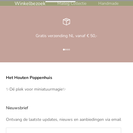
Winkelbezoek
Maileg Collectie
Handmade
Gratis verzending NL vanaf € 50,-
Naar artikel 1
Naar artikel 2
Naar artikel 3
Naar artikel 4
Het Houten Poppenhuis
✨️Dé plek voor miniatuurmagie✨️
Nieuwsbrief
Ontvang de laatste updates, nieuws en aanbiedingen via email