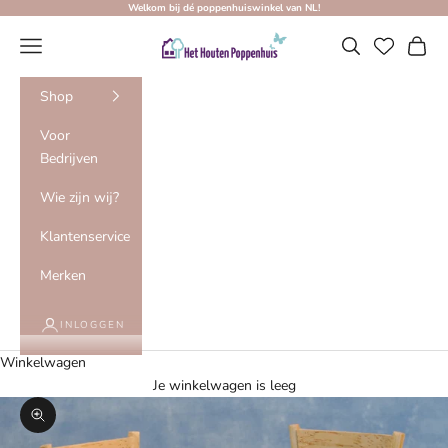
Naar inhoud
Welkom bij dé poppenhuiswinkel van NL!
Het Houten Poppenhuis
Menu
Zoeken
Winke
Shop
Voor
Bedrijven
Wie zijn wij?
Klantenservice
Merken
INLOGGEN
Winkelwagen
Je winkelwagen is leeg
In-/uitzoomen