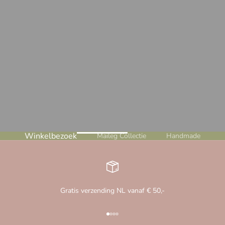
Winkelbezoek
Maileg Collectie
Handmade
Gratis verzending NL vanaf € 50,-
Naar artikel 1
Naar artikel 2
Naar artikel 3
Naar artikel 4