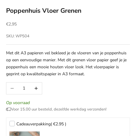
Poppenhuis Vloer Grenen
Aanbiedingsprijs
€2,95
SKU: WP504
Met dit A3 papieren vel bekleed je de vloeren van je poppenhuis
op een eenvoudige manier. Met dit grenen vloer papier geef je je
poppenhuis een mooie houten vloer look. Het vloerpapier is
geprint op kwaliteitspapier in A3 formaat.
Aantal verlagen
Aantal verhogen
Op voorraad
Voor 15.00 uur besteld, dezelfde werkdag verzonden!
Cadeauverpakking
( €2.95 )