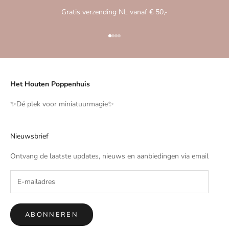
Gratis verzending NL vanaf € 50,-
Naar artikel 1
Naar artikel 2
Naar artikel 3
Naar artikel 4
Het Houten Poppenhuis
✨️Dé plek voor miniatuurmagie✨️
Nieuwsbrief
Ontvang de laatste updates, nieuws en aanbiedingen via email
ABONNEREN