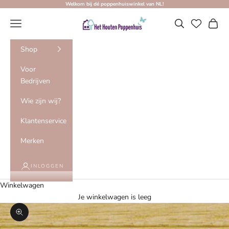
Naar inhoud
Welkom bij dé poppenhuiswinkel van NL!
Het Houten Poppenhuis
Menu
Zoeken
Winke
Shop
Voor
Bedrijven
Wie zijn wij?
Klantenservice
Merken
INLOGGEN
Winkelwagen
Je winkelwagen is leeg
In-/uitzoomen