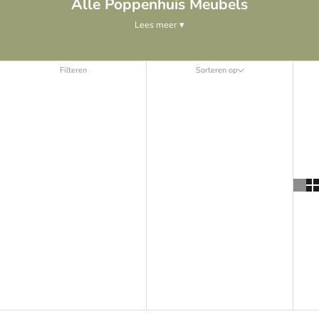
Alle Poppenhuis Meubels
Lees meer ▾
Filteren
Sorteren op
Sorteren op
Uitgelicht
Meest relevant
Best verkopende
Alfabetisch: A-Z
Alfabetisch: Z-A
Prijs: laag naar hoog
Prijs: hoog naar laag
Datum: oud naar nieuw
Datum: nieuw naar oud