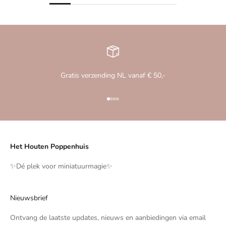
Gratis verzending NL vanaf € 50,-
Naar artikel 1
Naar artikel 2
Naar artikel 3
Naar artikel 4
Het Houten Poppenhuis
✨️Dé plek voor miniatuurmagie✨️
Nieuwsbrief
Ontvang de laatste updates, nieuws en aanbiedingen via email