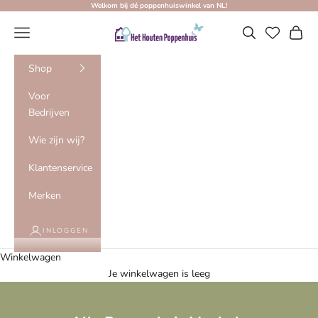
Naar inhoud
Welkom bij dé poppenhuiswinkel van NL!
Het Houten Poppenhuis
Menu
Zoeken
Winke
Shop
Voor
Bedrijven
Wie zijn wij?
Klantenservice
Merken
INLOGGEN
Winkelwagen
Je winkelwagen is leeg