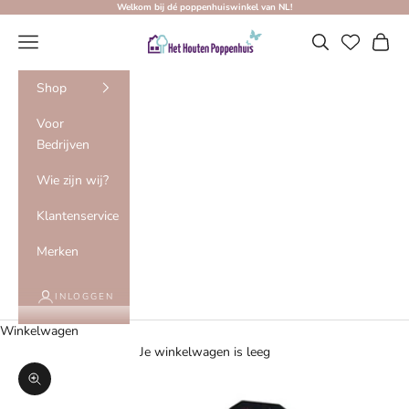
Naar inhoud
Welkom bij dé poppenhuiswinkel van NL!
Het Houten Poppenhuis
Menu
Zoeken
Winke
Shop
Voor
Bedrijven
Wie zijn wij?
Klantenservice
Merken
INLOGGEN
Winkelwagen
Je winkelwagen is leeg
In-/uitzoomen