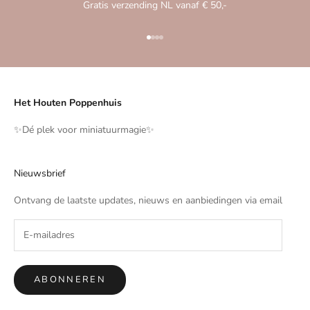
Gratis verzending NL vanaf € 50,-
Naar artikel 1
Naar artikel 2
Naar artikel 3
Naar artikel 4
Het Houten Poppenhuis
✨️Dé plek voor miniatuurmagie✨️
Nieuwsbrief
Ontvang de laatste updates, nieuws en aanbiedingen via email
ABONNEREN