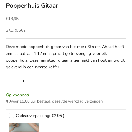
Poppenhuis Gitaar
Aanbiedingsprijs
€18,95
SKU: 9/562
Deze mooie poppenhuis gitaar van het merk Streets Ahead heeft
een schaal van 1:12 en is prachtige toevoeging voor elk
poppenhuis. Deze miniatuur gitaar is gemaakt van hout en wordt
geleverd in een zwarte koffer.
Aantal verlagen
Aantal verhogen
Op voorraad
Voor 15.00 uur besteld, dezelfde werkdag verzonden!
Cadeauverpakking
( €2.95 )