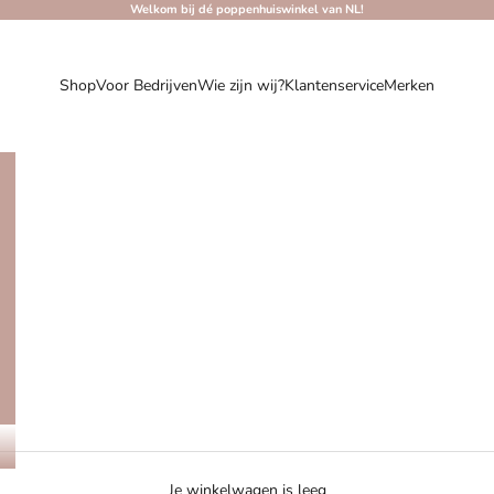
Welkom bij dé poppenhuiswinkel van NL!
Shop
Voor Bedrijven
Wie zijn wij?
Klantenservice
Merken
Je winkelwagen is leeg