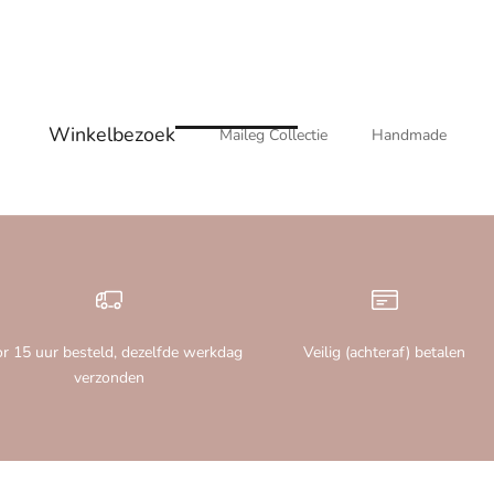
Winkelbezoek
Maileg Collectie
Handmade
r 15 uur besteld, dezelfde werkdag
Veilig (achteraf) betalen
verzonden