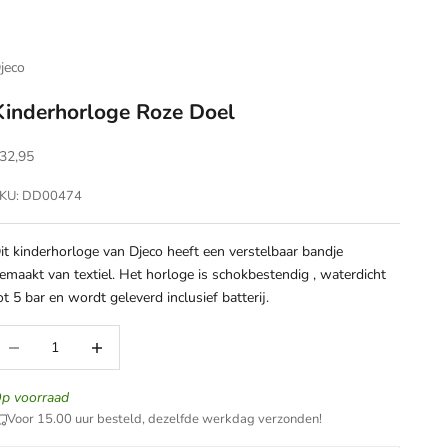
jeco
Kinderhorloge Roze Doel
anbiedingsprijs
32,95
KU: DD00474
it kinderhorloge van Djeco heeft een verstelbaar bandje
emaakt van textiel. Het horloge is schokbestendig , waterdicht
ot 5 bar en wordt geleverd inclusief batterij.
antal verlagen
Aantal verhogen
p voorraad
Voor 15.00 uur besteld, dezelfde werkdag verzonden!