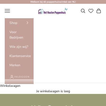
Naar inhoud
Welkom bij dé poppenhuiswinkel van NL!
Het Houten Poppenhuis
Menu
Zoeken
Winke
Shop
Voor
Bedrijven
Wie zijn wij?
Klantenservice
Merken
INLOGGEN
Winkelwagen
Je winkelwagen is leeg