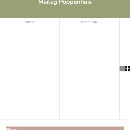
Maileg Poppenhuis
Filteren
Sorteren op
Sorteren op
Uitgelicht
Meest relevant
Best verkopende
Alfabetisch: A-Z
Alfabetisch: Z-A
Prijs: laag naar hoog
Prijs: hoog naar laag
Datum: oud naar nieuw
Datum: nieuw naar oud
Filters