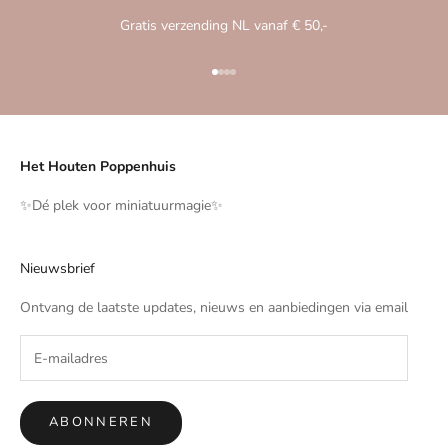
Gratis verzending NL vanaf € 50,-
Naar artikel 1
Naar artikel 2
Naar artikel 3
Naar artikel 4
Het Houten Poppenhuis
✨️Dé plek voor miniatuurmagie✨️
Nieuwsbrief
Ontvang de laatste updates, nieuws en aanbiedingen via email
ABONNEREN