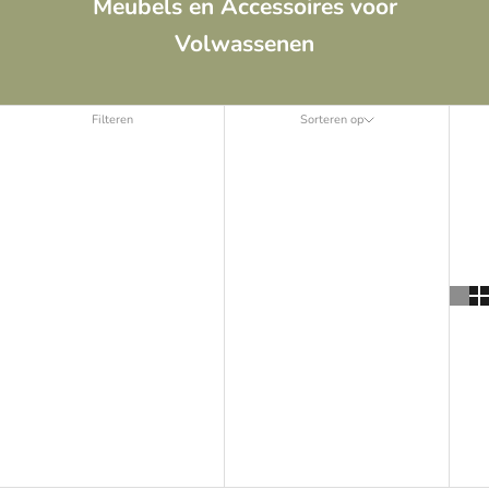
Meubels en Accessoires voor
Volwassenen
Filteren
Sorteren op
Sorteren op
Uitgelicht
Meest relevant
Best verkopende
Alfabetisch: A-Z
Alfabetisch: Z-A
Prijs: laag naar hoog
Prijs: hoog naar laag
Datum: oud naar nieuw
Datum: nieuw naar oud