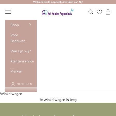
Naar inhoud
Welkom bij dé poppenhuiswinkel van NL!
Het Houten Poppenhuis
Menu
Zoeken
Winke
Shop
Voor
Bedrijven
Wie zijn wij?
Klantenservice
Merken
INLOGGEN
Winkelwagen
Je winkelwagen is leeg