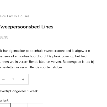
elou Family Houses
Tweepersoonsbed Lines
anbiedingsprijs
32,95
it handgemaakte poppenhuis tweepersoonsbed is afgewerkt
et een eikenhouten hoofdbord. De plank bovenop het bed
unnen we in verschillende kleuren verven. Beddengoed is los bij
e bestellen in verschillende soorten stofjes.
antal verlagen
Aantal verhogen
evertijd: ongeveer 1 week
ariant: