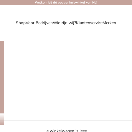
Welkom bij dé poppenhuiswinkel van NL!
Shop
Voor Bedrijven
Wie zijn wij?
Klantenservice
Merken
Je winkelwagen is leeg