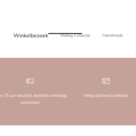
Winkelbezoek
Maileg Collectie
Handmade
r 15 uur besteld, dezelfde werkdag
Veilig (achteraf) betalen
verzonden