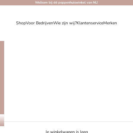
Welkom bij dé poppenhuiswinkel van NL!
Shop
Voor Bedrijven
Wie zijn wij?
Klantenservice
Merken
Je winkelwagen is leeg