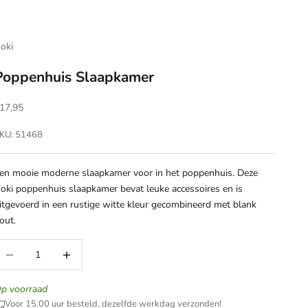
oki
Poppenhuis Slaapkamer
anbiedingsprijs
17,95
KU: 51468
en mooie moderne slaapkamer voor in het poppenhuis. Deze
oki poppenhuis slaapkamer bevat leuke accessoires en is
itgevoerd in een rustige witte kleur gecombineerd met blank
out.
antal verlagen
Aantal verhogen
p voorraad
Voor 15.00 uur besteld, dezelfde werkdag verzonden!