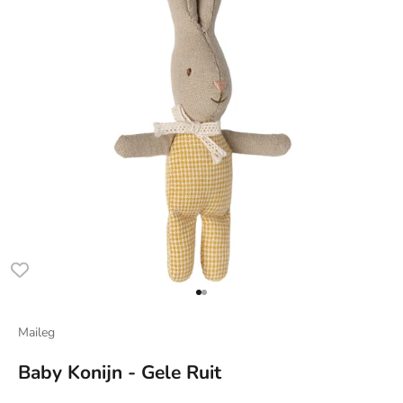
Naar artikel 1
Naar artikel 2
Maileg
Baby Konijn - Gele Ruit