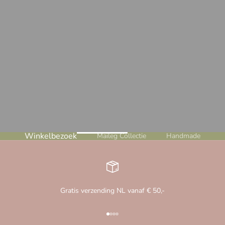
Winkelbezoek
Maileg Collectie
Handmade
Gratis verzending NL vanaf € 50,-
Naar artikel 1
Naar artikel 2
Naar artikel 3
Naar artikel 4