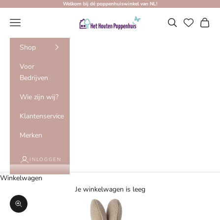
Naar inhoud
Welkom bij dé poppenhuiswinkel van NL!
Het Houten Poppenhuis
Menu
Zoeken
Winke
Shop
Voor
Bedrijven
Wie zijn wij?
Klantenservice
Merken
INLOGGEN
Winkelwagen
Je winkelwagen is leeg
In-/uitzoomen