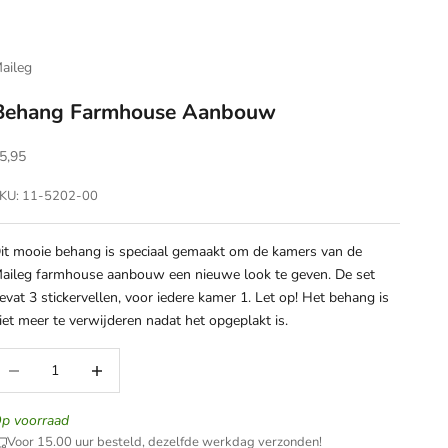
aileg
Behang Farmhouse Aanbouw
anbiedingsprijs
5,95
KU: 11-5202-00
it mooie behang is speciaal gemaakt om de kamers van de
aileg farmhouse aanbouw een nieuwe look te geven. De set
evat 3 stickervellen, voor iedere kamer 1. Let op! Het behang is
iet meer te verwijderen nadat het opgeplakt is.
antal verlagen
Aantal verhogen
p voorraad
Voor 15.00 uur besteld, dezelfde werkdag verzonden!