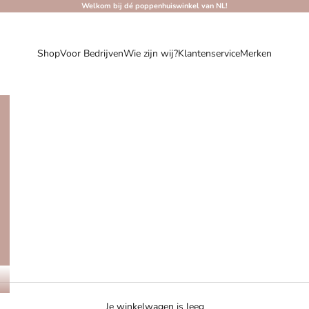
Welkom bij dé poppenhuiswinkel van NL!
Shop
Voor Bedrijven
Wie zijn wij?
Klantenservice
Merken
Je winkelwagen is leeg