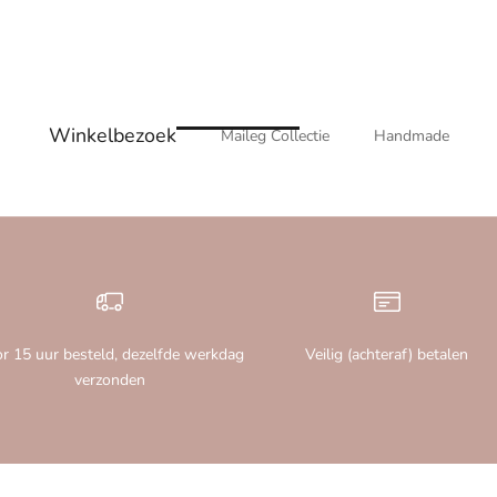
Winkelbezoek
Maileg Collectie
Handmade
r 15 uur besteld, dezelfde werkdag
Veilig (achteraf) betalen
verzonden