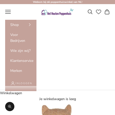
Naar inhoud
Welkom bij dé poppenhuiswinkel van NL!
Het Houten Poppenhuis
Menu
Zoeken
Winke
Shop
Voor
Bedrijven
Wie zijn wij?
Klantenservice
Merken
INLOGGEN
Winkelwagen
Je winkelwagen is leeg
In-/uitzoomen