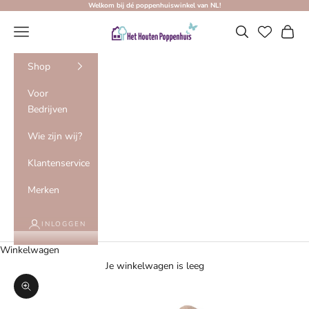
Naar inhoud
Welkom bij dé poppenhuiswinkel van NL!
Het Houten Poppenhuis
Menu
Zoeken
Winke
Shop
Voor
Bedrijven
Wie zijn wij?
Klantenservice
Merken
INLOGGEN
Winkelwagen
Je winkelwagen is leeg
In-/uitzoomen