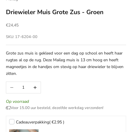
Driewieler Muis Grote Zus - Groen
Aanbiedingsprijs
€24,45
SKU: 17-6204-00
Grote zus muis is gekleed voor een dag op school en heeft haar
rugtas al op de rug. Deze Maileg muis is 13 cm hoog en heeft
magneetjes in de handjes om stevig op haar driewieler te blijven
zitten.
Aantal verlagen
Aantal verhogen
Op voorraad
Voor 15.00 uur besteld, dezelfde werkdag verzonden!
Cadeauverpakking
( €2.95 )