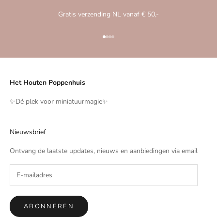
Gratis verzending NL vanaf € 50,-
Naar artikel 1
Naar artikel 2
Naar artikel 3
Naar artikel 4
Het Houten Poppenhuis
✨️Dé plek voor miniatuurmagie✨️
Nieuwsbrief
Ontvang de laatste updates, nieuws en aanbiedingen via email
ABONNEREN