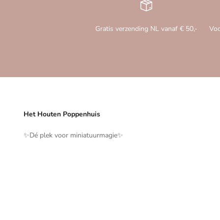
Gratis verzending NL vanaf € 50,-
Voo
Het Houten Poppenhuis
✨️Dé plek voor miniatuurmagie✨️