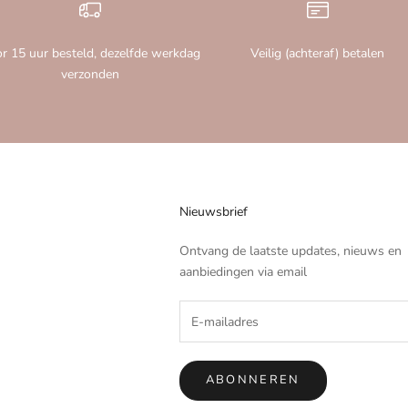
r 15 uur besteld, dezelfde werkdag
Veilig (achteraf) betalen
verzonden
Nieuwsbrief
Ontvang de laatste updates, nieuws en
aanbiedingen via email
ABONNEREN