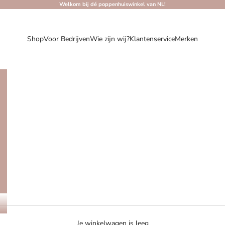
Welkom bij dé poppenhuiswinkel van NL!
Shop
Voor Bedrijven
Wie zijn wij?
Klantenservice
Merken
Je winkelwagen is leeg