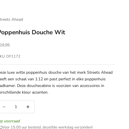
treets Ahead
Poppenhuis Douche Wit
anbiedingsprijs
19,95
KU: DF1172
eze luxe witte poppenhuis douche van het merk Streets Ahead
eeft een schaal van 1:12 en past perfect in elke poppenhuis
adkamer. Deze douchecabine is voorzien van accessoires in
erschillende kleur accenten.
antal verlagen
Aantal verhogen
p voorraad
Voor 15.00 uur besteld, dezelfde werkdag verzonden!