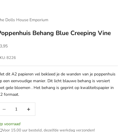
he Dolls House Emporium
Poppenhuis Behang Blue Creeping Vine
anbiedingsprijs
3,95
KU: 8226
et dit A2 papieren vel bekleed je de wanden van je poppenhuis
p een eenvoudige manier. Dit licht blauwe behang is versiert
et gele bloemen . Het behang is geprint op kwaliteitspapier in
2 formaat.
antal verlagen
Aantal verhogen
p voorraad
Voor 15.00 uur besteld, dezelfde werkdag verzonden!