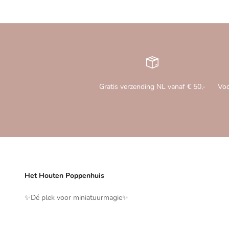
Gratis verzending NL vanaf € 50,-
Voo
Het Houten Poppenhuis
✨️Dé plek voor miniatuurmagie✨️