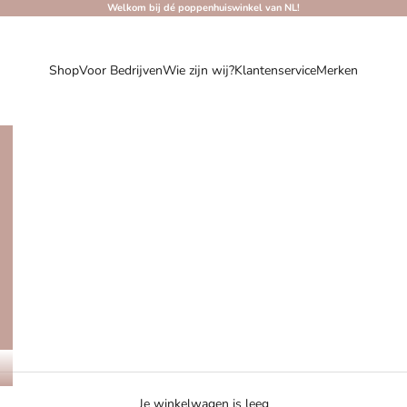
Welkom bij dé poppenhuiswinkel van NL!
Shop
Voor Bedrijven
Wie zijn wij?
Klantenservice
Merken
Je winkelwagen is leeg