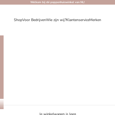
Welkom bij dé poppenhuiswinkel van NL!
Shop
Voor Bedrijven
Wie zijn wij?
Klantenservice
Merken
Je winkelwagen is leeg