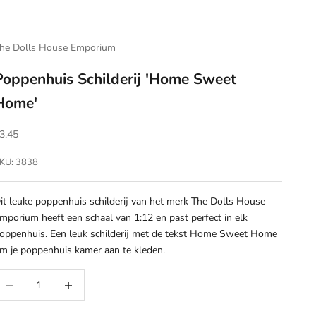
he Dolls House Emporium
Poppenhuis Schilderij 'Home Sweet
Home'
anbiedingsprijs
3,45
KU: 3838
it leuke poppenhuis schilderij van het merk The Dolls House
mporium heeft een schaal van 1:12 en past perfect in elk
oppenhuis. Een leuk schilderij met de tekst Home Sweet Home
m je poppenhuis kamer aan te kleden.
antal verlagen
Aantal verhogen