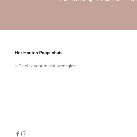
Het Houten Poppenhuis
✨️Dé plek voor miniatuurmagie✨️