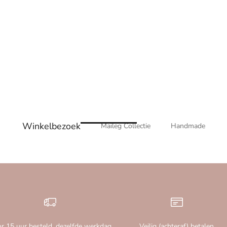
Winkelbezoek
Maileg Collectie
Handmade
r 15 uur besteld, dezelfde werkdag
Veilig (achteraf) betalen